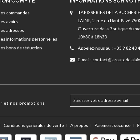
MON COMPTE
INFORMATIONS SUR VOT
TAPISSERIES DE LA BUCHERIE
es commandes
LAINE, 2, rue du Haut Pavé 75
es avoirs
Ouverture de la Boutique du me
es adresses
10h30 à 18h30
es informations personnelles
es bons de réduction
Appelez-nous au :
+33 9 82 40 
E-mail :
contact@laroutedelalain
er et nos promotions
Conditions générales de vente
A propos
Paiement sécurisé
P