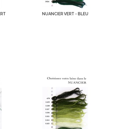
ERT
NUANCIER VERT - BLEU
N
: