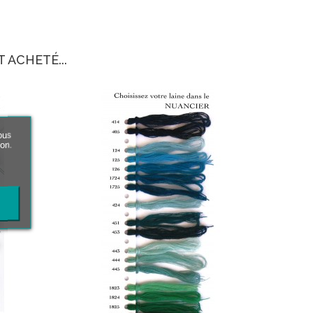
 ACHETÉ...
ous
ion.