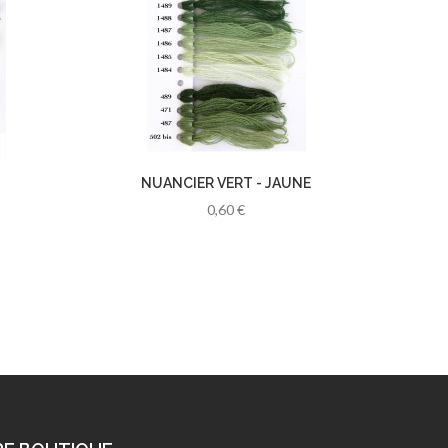
NUANCIER VERT - JAUNE
N
0,60 €