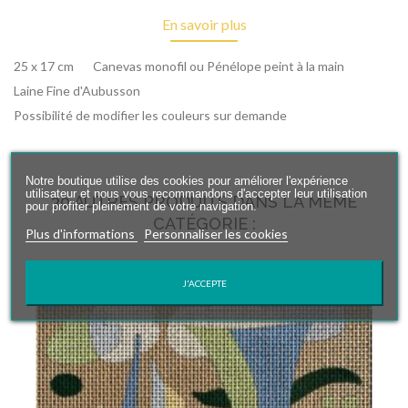
En savoir plus
25 x 17 cm Canevas monofil ou Pénélope peint à la main
Laine Fine d'Aubusson
Possibilité de modifier les couleurs sur demande
Notre boutique utilise des cookies pour améliorer l'expérience
utilisateur et nous vous recommandons d'accepter leur utilisation
30 AUTRES PRODUITS DANS LA MÊME
pour profiter pleinement de votre navigation.
CATÉGORIE :
Plus d'informations
Personnaliser les cookies
J'ACCEPTE